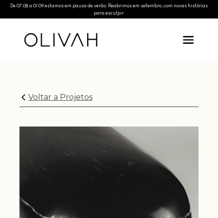
De 07.08 a 01.09 estamos em pausa de verão. Reabrimos em setembro, com novas histórias
para esculpir.
Voltar a Projetos