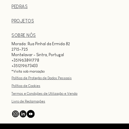
PEDRAS
PROJETOS
SOBRE NÓS
Morada: Rua Pinhal da Ermida 82
2715-725
Montelavar - Sintra, Portugal
+351963891778
+351219673433
*Visita sob marcação
Política de Proteção de Dados Pessoais
Política de Cookies
Termos e Condições de Utilização e Venda
Livro de Reclamações