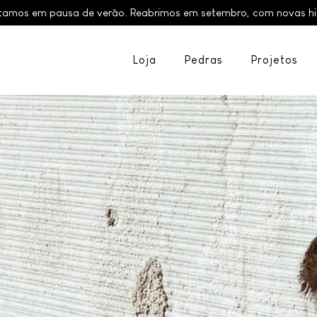
tamos em pausa de verão. Reabrimos em setembro, com novas hist
Loja
Pedras
Projetos