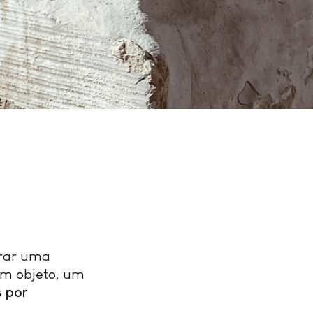
trar uma
um objeto, um
s por