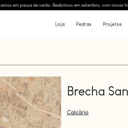
tamos em pausa de verão. Reabrimos em setembro, com novas hist
Loja
Pedras
Projetos
Brecha San
Calcário